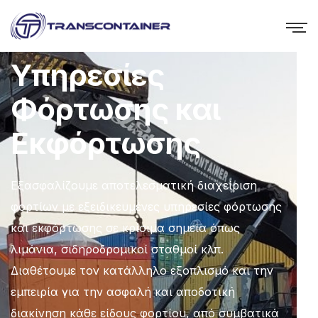
Υπηρεσίες
Φόρτωσης και
Εκφόρτωσης
Εξασφαλίζουμε αποτελεσματική διαχείριση
φορτίων με εξειδικευμένες υπηρεσίες φόρτωσης
και εκφόρτωσης σε κρίσιμα σημεία όπως
λιμάνια, σιδηροδρομικοί σταθμοί κλπ.
Διαθέτουμε τον κατάλληλο εξοπλισμό και την
εμπειρία για την ασφαλή και αποδοτική
διακίνηση κάθε είδους φορτίου, από συμβατικά